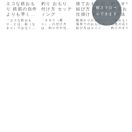
エコな鉄おも
釣り おもり
捨ておもりの
釣りオモ
横スクロー
り 鉄筋の自作
付け方 セッテ
結び方 捨て糸
用 石お
ルできます
よりも早くて
ィング
仕掛け 釣りの
作方法 
安い 釣りおも
根掛かり対策
もり
「エコな鉄おも
「オモリ（重
根掛かりがひどい
「石おもり
り代用
り」とは、鉛（な
り）」の付け方
場所でのおもりの
自然の石を
まり）ではなく鉄
は、釣り方や仕掛
結び方はユニノッ
釣りのオモ
を素材にした環境
けによって少し変
トやパロマーノッ
用する環境
に優しい釣り用の
わりますが、基本
トなどのようなし
しくて低コ
おもりのことで
はとてもシンプル
っかりした結び方
方法です。
す。以下に詳しく
です🎣ここでは、
ではなく切れやす
に、作り方
解説します👇
初心者に多いサビ
い結び方か、細い
ット・注意
(function(b,c,f,
キ・ぶっこみ・ウ
ラインを本線に結
とめます👇
g,a,d,e)
キ釣りなどに共通
んで捨て錘にする
もりの作り
{b.MoshimoAffil
する、代表的な付
と仕掛けが残る可
用品として
iateObject=a;b
け方をわかりやす
能性が上がりま
法）必要な
=b||fun...
く紹介します👇🪙
す。強い力で糸が
ばっている
基本のオモリの付
解ける捨ておもり
ペンチ or 
け方（スナップ
の結び方解ける結
ー作り方石の
式）🎯...
び...