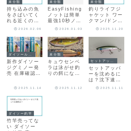
未分類
未分類
未分類
持ち込みの魚
EasyFishing
釣りライフジ
をさばいてく
ノットは簡単
ャケット ワー
れる近くのス
最強10秒ノッ
クマン/ドンキ
ーパー・お店
ト
ホーテの値段
2026.02.06
2026.01.03
2025.11.20
マックスバリ
ュ
ダイソールアー
未分類
新作ダイソー
キュウセンベ
セットアッパー
ジグミノー発
ラは泳がせ釣
セットアッパ
売 在庫確認方
りの餌になる
ーを沈めるに
法
魚が確保でき
は？沈下速度
ない時におす
とレンジ ボト
2025.11.14
2025.11.12
2025.11.11
すめ
ム 125s-dr
ダイソー釣竿
竹竿売ってな
い ダイソー