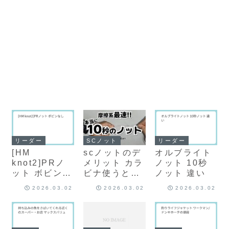
リーダー
SCノット
リーダー
[HM
scノットのデ
オルブライト
knot2]PRノ
メリット カラ
ノット 10秒
ット ボビンな
ビナ使うと
ノット 違い
し
30％強度低下
2026.03.02
2026.03.02
2026.03.02