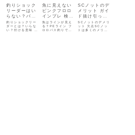
釣りショック
魚に見えない
SCノットのデ
リーダーはい
ピンクフロロ
メリット ガイ
らない？バス
インプレ 検証
ド抜け引っか
ヒラメ フロロ
違い
かる FGノッ
釣りショックリー
魚はラインが見え
SCノットのデメリ
カーボン ナイ
ダーとは？いらな
る？PEライン フ
トとどっち？
ット 欠点SCノッ
い？付ける意味 必
ロロバス釣りでは
トは多くのメリッ
ロンライン 必
強度比較
要性釣りリーダー
PE直結のプロもい
トがある一方で、
要性 アジング
とは、道糸とルア
ます。バス釣りで
いくつかのデメリ
ーの間に結ぶライ
PE直結で釣るプロ
ットも存在しま
ンのことです。別
がいる理由は、釣
す。これらのデメ
名ショックリーダ
る場所が濁ってい
リットを理解する
ーとも呼ばれま
る事が多いので魚
ことは、釣りの状
す。釣りリーダー
にラインが見えて
況に応じて最適な
はいらないという
いない可能性が高
結び目を選択する
状況もあります
いためです。同じ
上で重要です。結
が、以下の役割が
ように海釣りでも
び方の複雑さ: SC
あるので必要な場
濁っていればPEラ
ノットは比較的簡
合が多くありま
イン直結...
単に学べる...
す。...