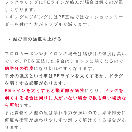
フックやリングにPEラインが絡んだ場合は解くのが難
しくなります。
エギングやジギングにはPE直結ではなくショックリー
ダーを付けた方がトラブルが減ります。
結び目の強度を上げる
フロロカーボンやナイロンの場合は結び目の強度は高い
ですが、PEを直結した場合はショックに弱くなるので
約半分の強度
になり切れやすくなります。
半分の強度という事はPEラインを太くするか、ドラグ
を弱くする必要があります。
PEラインを太くすると飛距離が犠牲
になり、
ドラグを
弱くする場合は周りに人がいない場合で根も無い場所な
ら可能
です。
また青物や大型の魚は暴れる力が強いので、結束部分に
何度も衝撃が加わり少しずつ滑って解けてくる場合があ
ります。