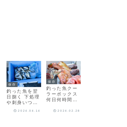
保存
保存
釣った魚クー
釣った魚を翌
ラーボックス
日捌く 下処理
何日何時間も
や刺身いつま
つ？2日翌日
で？その日に
刺身 なしの場
2024.04.14
2024.02.28
捌けない その
合は
まま冷蔵庫次
の日