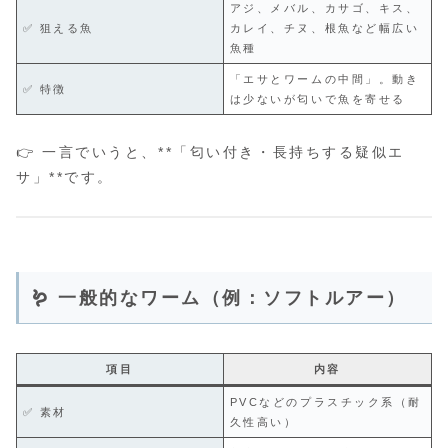
アジ、メバル、カサゴ、キス、
✅ 狙える魚
カレイ、チヌ、根魚など幅広い
魚種
「エサとワームの中間」。動き
✅ 特徴
は少ないが匂いで魚を寄せる
👉 一言でいうと、**「匂い付き・長持ちする疑似エ
サ」**です。
🪱 一般的なワーム（例：ソフトルアー）
項目
内容
PVCなどのプラスチック系（耐
✅ 素材
久性高い）