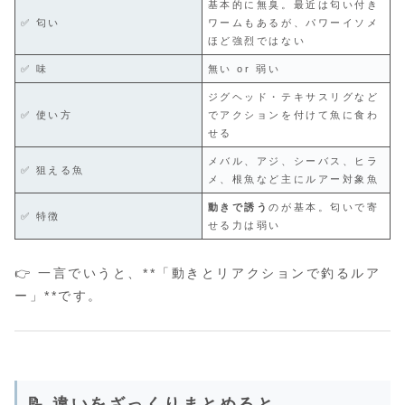
基本的に無臭。最近は匂い付き
✅ 匂い
ワームもあるが、パワーイソメ
ほど強烈ではない
✅ 味
無い or 弱い
ジグヘッド・テキサスリグなど
✅ 使い方
でアクションを付けて魚に食わ
せる
メバル、アジ、シーバス、ヒラ
✅ 狙える魚
メ、根魚など主にルアー対象魚
動きで誘う
のが基本。匂いで寄
✅ 特徴
せる力は弱い
👉 一言でいうと、**「動きとリアクションで釣るルア
ー」**です。
📝 違いをざっくりまとめると