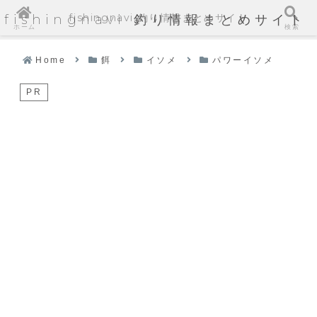
fishingnavi 釣り情報まとめサイト
fishingnavi 釣り情報まとめサイト
ホーム
検索
Home
餌
イソメ
パワーイソメ
PR