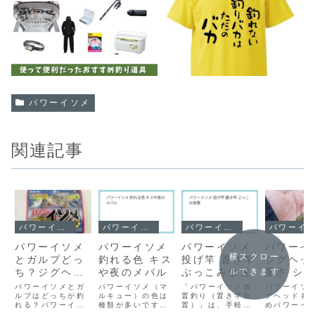
パワーイソメ
関連記事
パワーイソメ
パワーイソメ
パワーイソメ
パワーイソメ
パワーイソメ
パワーイソメ
パワーイソメ
パワーイ
横スクロー
とガルプどっ
釣れる色 キス
投げ竿 置き竿
ジグヘッ
ルできます
ち？ジグヘッ
や夜のメバル
ぶっこみ放置
重さ シ
ド 釣れない
アジング
パワーイソメとガ
パワーイソメ（マ
「パワーイソメ放
パワーイソ
ルプはどっちが釣
ルキュー）の色は
置釣り（置き竿放
ング メ
グヘッドも
れる？パワーイソ
種類が多いです
置）」は、手軽で
めパワーイ
グ
メとガルプは同じ
が、釣果には「水
魚が自動的に掛か
は、釣り用