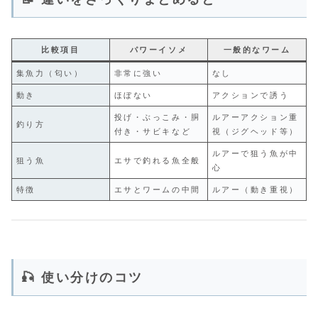
比較項目
パワーイソメ
一般的なワーム
集魚力（匂い）
非常に強い
なし
動き
ほぼない
アクションで誘う
投げ・ぶっこみ・胴
ルアーアクション重
釣り方
付き・サビキなど
視（ジグヘッド等）
ルアーで狙う魚が中
狙う魚
エサで釣れる魚全般
心
特徴
エサとワームの中間
ルアー（動き重視）
🎣 使い分けのコツ