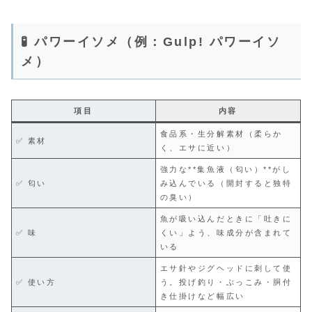
🧪 パワーイソメ（例：Gulp! パワーイソ
メ）
項目
内容
食品系・生分解素材（柔らか
✅ 素材
く、エサに近い）
強力な**集魚液（匂い）**がし
✅ 匂い
み込んでいる（開封すると独特
の臭い）
魚が吸い込んだときに「吐きに
✅ 味
くい」よう、味成分が含まれて
いる
エサ針やジグヘッドに刺して使
✅ 使い方
う。投げ釣り・ぶっこみ・胴付
き仕掛けなど幅広い