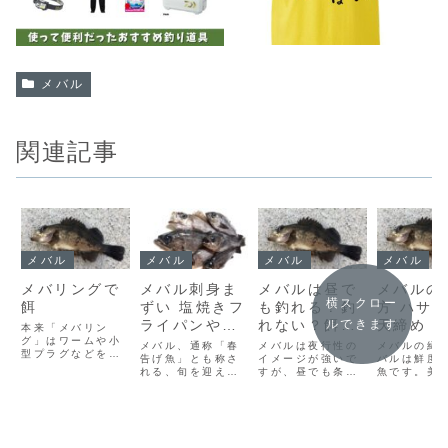
メバル
関連記事
メバル
メバル
メバル
メバル
メバリングで
メバル刺身ま
メバルは昼で
メバルの
横スクロー
餌
ずい 塩焼きフ
も釣れる？釣
方 ハサミ
ルできます
ライパンやオ
れない？餌釣
天締め 
本来「メバリン
グ」はワームや小
ーブンでも美
りとルアー
血抜きし
メバル、通称「春
メバルは夜行性の
メバルの締
型プラグなどを使
味しい
告げ魚」とも称さ
イメージが強いで
締めない
バルは鮮度
ったルアー釣りを
れる、旬を迎える
すが、昼でも条件
魚です。美
うなる？
指しますが、最近
美味しい魚です。
が合えばルアーや
食べるため
は「餌を使ったメ
た後の持
淡白な味わいをも
エサ釣りで狙えま
釣った後に
バリング風の釣
つメバルは、様々
す 👍昼のメバル釣
締めること
り方
り」もやる人が増
な料理方法で楽し
りのポイント日陰
です。締め
えてきています。
めます。煮付け以
やストラクチャー
は死後硬直
🎣 メバリング ×