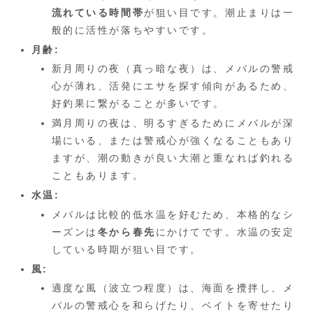
流れている時間帯
が狙い目です。潮止まりは一
般的に活性が落ちやすいです。
月齢:
新月周りの夜（真っ暗な夜）は、メバルの警戒
心が薄れ、活発にエサを探す傾向があるため、
好釣果に繋がることが多いです。
満月周りの夜は、明るすぎるためにメバルが深
場にいる、または警戒心が強くなることもあり
ますが、潮の動きが良い大潮と重なれば釣れる
こともあります。
水温:
メバルは比較的低水温を好むため、本格的なシ
ーズンは
冬から春先
にかけてです。水温の安定
している時期が狙い目です。
風:
適度な風（波立つ程度）は、海面を攪拌し、メ
バルの警戒心を和らげたり、ベイトを寄せたり