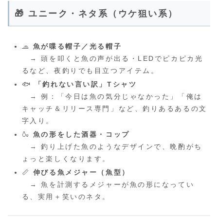
🎁 ユニーク・ネタ系（ウケ狙い系）
🧢
魚が喋る帽子／光る帽子
→ 頭を叩くと魚の声が出る・LEDでピカピカ光
るなど、夜釣りでも目立つアイテム。
🐟
「釣れない言い訳」Tシャツ
→ 例：「今日は魚の気分じゃなかった」「俺は
キャッチ＆リリース専門」など、釣りあるあるの文
字入り。
🍶
魚の形をした酒器・コップ
→ 釣り上げた魚のようなデザインで、晩酌がち
ょっと楽しくなります。
📏
伸びる魚メジャー（魚型）
→ 魚を計測するメジャーが魚の形になってい
る、実用＋笑いのネタ。