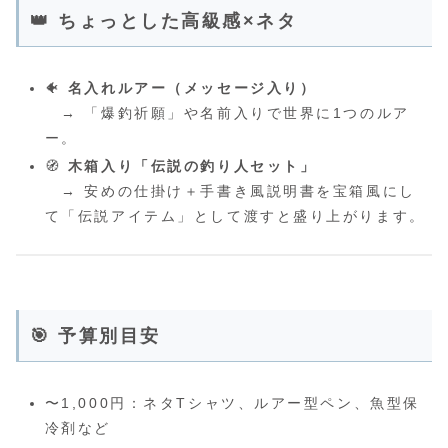
👑 ちょっとした高級感×ネタ
🐠
名入れルアー（メッセージ入り）
→ 「爆釣祈願」や名前入りで世界に1つのルア
ー。
🧭
木箱入り「伝説の釣り人セット」
→ 安めの仕掛け＋手書き風説明書を宝箱風にし
て「伝説アイテム」として渡すと盛り上がります。
🎯 予算別目安
〜1,000円：ネタTシャツ、ルアー型ペン、魚型保
冷剤など