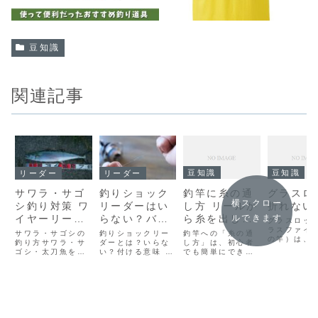
豆知識
関連記事
豆知識
豆知識
リーダー
リーダー
釣竿に糸の通
グラスロ
サワラ・サゴ
釣りショック
横スクロー
し方 リールか
折れない
シ釣り対策 ワ
リーダーはい
ら糸を出して
ルできます
イヤーリーダ
らない？バス
グラスロッ
ガイドに糸を
ラスファイ
ーは釣れな
ヒラメ フロロ
釣竿への「糸の通
サワラ・サゴシの
釣りショックリー
の竿）は、
通す
し方」は、初心者
い？！ルアー
釣り方サワラ・サ
カーボン ナイ
ダーとは？いらな
ンロッドに
でも簡単にできる
ゴシ・太刀魚を堤
い？付ける意味 必
キャスティン
ロンライン 必
以下の特徴
基本作業です👇竿
防ショアやボート
要性釣りリーダー
り、安くて
グ ジギング
要性 アジング
の種類によって多
ルアーキャスティ
とは、道糸とルア
折れにくい
少違いますが、こ
ングで狙う場合は
ーの間に結ぶライ
て人気があ
こでは一般的な振
朝夕マズメに釣れ
ンのことです。別
👇🧰 グラ
り出し竿（伸ばす
やすくなります。
名ショックリーダ
が折れにく
タイプ）＋リール
朝夕マズメは暗く
ーとも呼ばれま
しなやかで
使用の場合を中心
てメタルジグなど
す。釣りリーダー