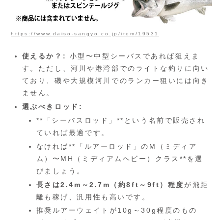
https://www.daiso-sangyo.co.jp/item/19531
使えるか？:
小型〜中型シーバスであれば狙えま
す。ただし、河川や港湾部でのライトな釣りに向い
ており、磯や大規模河川でのランカー狙いには向き
ません。
選ぶべきロッド:
**「シーバスロッド」**という名前で販売され
ていれば最適です。
なければ**「ルアーロッド」のM（ミディア
ム）〜MH（ミディアムヘビー）クラス**を選
びましょう。
長さは2.4m～2.7m（約8ft～9ft）程度
が飛距
離も稼げ、汎用性も高いです。
推奨ルアーウェイトが10g～30g程度のもの