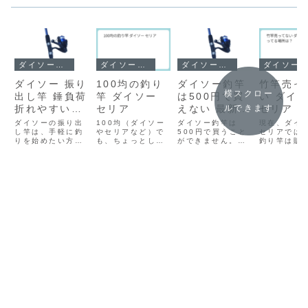
ダイソー釣竿
ダイソー釣竿
ダイソー釣竿
ダイソー釣竿
ダイソー 振り
100均の釣り
ダイソー釣竿
竹竿売っ
横スクロー
出し竿 錘負荷
竿 ダイソー
は500円で買
い ダイ
ルできます
折れやすいの
セリア
えない 最新商
セリア 
で注意
品一覧
る場所は
ダイソーの振り出
100均（ダイソー
ダイソー釣竿は
現在、ダイ
し竿は、手軽に釣
やセリアなど）で
500円で買うこと
セリアでは
りを始めたい方
も、ちょっとした
ができません。最
釣り竿は販
や、サブロッドと
釣りを楽しめる
低価格は700円(税
ていません
して持っておきた
「釣り竿」が売ら
込770円)で販売さ
ソーで販売
い方に人気の製品
れています。本格
れています。販売
いる釣り竿
です。しかし、一
的な釣りには向き
されている釣り竿
とんどがグ
般的な釣具メーカ
ませんが、以下の
釣り竿とリールセ
ァイバー製
ーの竿のように、
ような特徴・使い
ット 1,000円(税
部グラスと
詳細な「錘負荷」
道があります👇🧰
込1,100円)色々な
ンの混合素
が明確に記載され
100均の釣り竿の
釣りに挑戦できる
レスコピッ
ていないことが多
種類種類特徴価格
取り扱いの簡単な
り出し式）
いのが現状です。
帯向いている使い
リール付きの振り
す。これら
これは、コスト削
方コンパクトロッ
出し竿です。...
しやすく、
減や、特定の厳密
ド（振り出し...
価格で提供
な...
る...