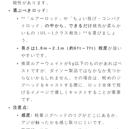
能性があります。
選ぶべきロッド:
**「ルアーロッド」や「ちょい投げ・コンパク
トロッド」
の中から、できるだけ
穂先が柔らか
いもの（UL～Lクラス相当）**を選びましょ
う。
長さは1.8m～2.1m（約6ft～7ft）程度
が扱い
やすいです。
推奨ルアーウェイトが5g以下のものがあればベ
ストですが、ダイソー製品ではなかなか見つか
らないかもしれません。その場合は、軽めのジ
グヘッドをキャストする際に、ロッド全体で投
げるイメージで優しくキャストすることが重要
です。
注意点:
感度:
軽量ジグヘッドのリグがどこにあるか、
アジが触ったかを感じ取りにくいです。