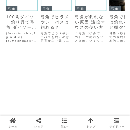
弓角
弓角
弓角
弓角
100均ダイソ
弓角でヒラメ
弓角が釣れな
弓角で夜
ー釣り具で弓
やシーバスは
い原因 遠投マ
は釣れる
角 ダイソーフ
釣れる？
ウスの使い方
と朝夕マ
ロッグで作れ
がおすす
(function(b,c,f,
弓角でヒラメやシ
「弓角（ゆみづ
弓角（ゆみ
る？
g,a,d,e)
ーバスを釣るのは
の）」で釣れない
での夜釣り
{b.MoshimoAffil
正直かなり難しい
ときは、いくつか
本的にはあ
iateObject=a;b
です。理由はいく
の原因がありま
いていませ
=b||function()
つかあります👇🎣
す。弓角は青物
由と、もし
{arguments.cur
弓角でヒラメやシ
（サバ・ソウダガ
合の工夫を
rentScript=c.cu
ーバスが難しい理
ツオ弓角（きゅう
ます👇🎣 
rrentScript||c.s
由① 弓角は「表層
かく）が釣れない
は夜釣りに
cripts;(...
向け」ルアー弓角
原因は多岐にわた
か視覚で追
は水面を高速で引
りますが、主に以
強い仕掛け
く設計です。ヒラ
下の点が考えられ
弓角は昼間
メやシーバスは基
ます。ご自身の状
や海中の光
本的に表層で食い
況と照らし合わせ
して魚を誘
つくことが少ない
てみてください。
覚系ルアー
です。② ス...
1. 魚がいない・居
は光が少なく
場...
ホーム
シェア
目次へ
トップ
サイドバー