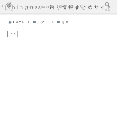
fishingnavi 釣り情報まとめサイト
fishingnavi 釣り情報まとめサイト
ホーム
検索
Home
ルアー
弓角
PR