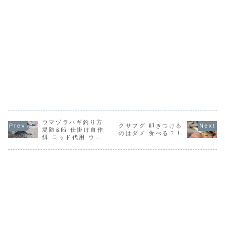
ウマヅラハギ釣り方
クサフグ 叩きつける
堤防&船 仕掛け自作
のはダメ 食べる？！
餌 ロッド代用 ウキ
釣り