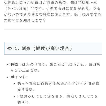
な体色と柔らかい白身が特徴の魚で、旬は**初夏〜秋
（6〜10月頃）**です。小型でも身に甘みがあり、クセ
がないのでさまざまな料理に使えます。以下におすすめ
の食べ方を紹介します👇
🐟 1. 刺身（鮮度が高い場合）
特徴
：ほんのり甘く、歯ごたえは柔らかめ。白身魚
らしい上品な味。
ポイント
：
釣った直後に血抜き＆氷締めしておくと身が締
まり美味。
3枚おろしにして皮を引き、薄造りまたはそぎ
切りに。