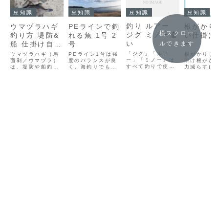
豆知識
豆知識
豆知識
豆知識
釣り ルアー
ウマヅラハギ
PEラインで釣
根がかり
横スクロー
ジグ ミノー違
釣り方 堤防&
れる魚 1号 2
い仕掛け
い
ルできます
船 仕掛け自作
号
ー
餌 ロッド代用
「ジグ」「ルア
ウマヅラハギ（馬
PEライン1号は強
根がかりし
ー」「ミノー」は
ウキ釣り
面剥／ウマヅラ）
度のバランスが良
掛け根がか
すべて釣りで使う
は、堤防や船釣り
く、海釣りでも万
力減らすに
疑似餌（＝本物の
で人気のターゲッ
能に使われる太さ
掛けそのも
エサではない）で
トです。見た目は
です。（※一般的
「引っ掛か
すが、それぞれ意
細長く馬のような
にPE1号＝約16lb
い形」にす
味と特徴が少し違
顔立ちで、引きも
前後、8kg前後の
重要です。
います👇🧭 全体の
楽しめ、食味も抜
強度があります）
に、釣り全
位置づけルアー
群（特に肝！）で
🎣 PEライン1号
える代表的な
→ 疑似餌全般の総
す。以下に、ウマ
で釣れる代表的な
がかりしな
称。ミノーもジグ
ヅラハギの釣り方
魚堤防・岸釣りア
にくい）仕
も、ルアーの一種
を【堤防】と
ジ（中～大アジ）
をまとめまし
です。 （例：ミ
【船】に分けて詳
サバイワシメバル
🪝 1. テ
ノー、ジグ、ワー
しく説明します👇
カサゴチヌ（クロ
グ（根魚・
ム、トップウォ...
🪝 【1】陸っぱり
ダイ...
に最強）バレ
（...