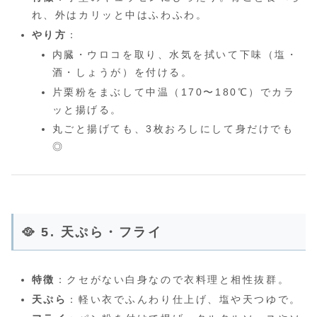
れ、外はカリッと中はふわふわ。
やり方
：
内臓・ウロコを取り、水気を拭いて下味（塩・
酒・しょうが）を付ける。
片栗粉をまぶして中温（170〜180℃）でカラ
ッと揚げる。
丸ごと揚げても、3枚おろしにして身だけでも
◎
🥘 5. 天ぷら・フライ
特徴
：クセがない白身なので衣料理と相性抜群。
天ぷら
：軽い衣でふんわり仕上げ、塩や天つゆで。