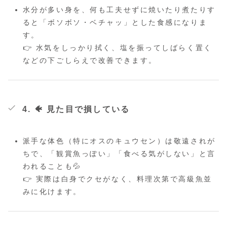
水分が多い身を、何も工夫せずに焼いたり煮たりす
ると「ボソボソ・ベチャッ」とした食感になりま
す。
👉 水気をしっかり拭く、塩を振ってしばらく置く
などの下ごしらえで改善できます。
4. 🐠
見た目で損している
派手な体色（特にオスのキュウセン）は敬遠されが
ちで、「観賞魚っぽい」「食べる気がしない」と言
われることも💦
👉 実際は白身でクセがなく、料理次第で高級魚並
みに化けます。