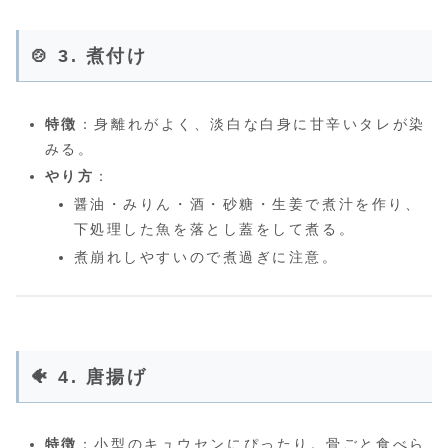
🍲 3. 煮付け
特徴
：身離れがよく、淡白な白身に甘辛いタレが染
みる。
やり方
：
醤油・みりん・酒・砂糖・生姜で煮汁を作り、
下処理した魚を落とし蓋をして煮る。
煮崩れしやすいので煮過ぎに注意。
🐠 4. 唐揚げ
特徴
：小型のキュウセンにぴったり。骨ごと食べら