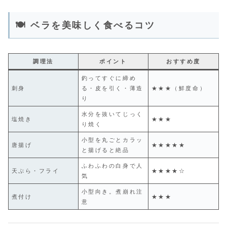
🍽 ベラを美味しく食べるコツ
調理法
ポイント
おすすめ度
釣ってすぐに締め
刺身
る・皮を引く・薄造
★★★（鮮度命）
り
水分を抜いてじっく
塩焼き
★★★
り焼く
小型を丸ごとカラッ
唐揚げ
★★★★★
と揚げると絶品
ふわふわの白身で人
天ぷら・フライ
★★★★☆
気
小型向き。煮崩れ注
煮付け
★★★
意