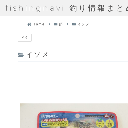
fishingnavi 釣り情報ま
Home
餌
イソメ
PR
イソメ