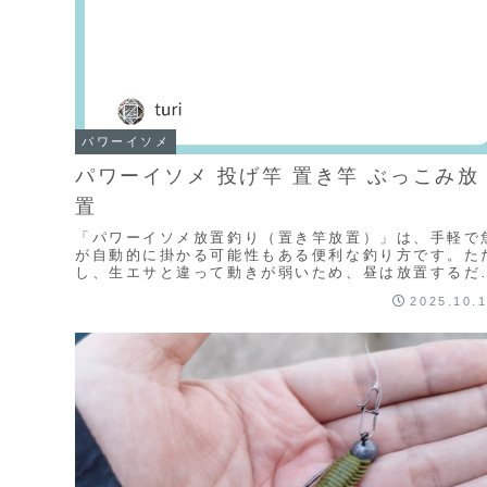
パワーイソメ
パワーイソメ 投げ竿 置き竿 ぶっこみ放
置
「パワーイソメ放置釣り（置き竿放置）」は、手軽で
が自動的に掛かる可能性もある便利な釣り方です。た
し、生エサと違って動きが弱いため、昼は放置するだ
では釣れにくくなります。以下に、パワーイソメ放置
2025.10.
釣...