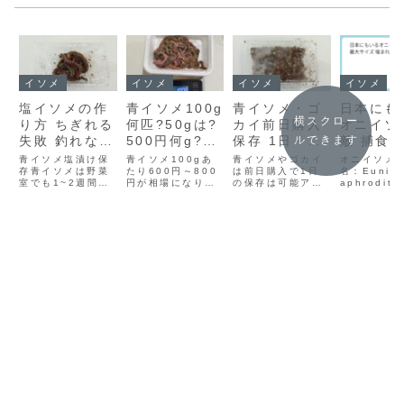
イソメ
イソメ
イソメ
イソメ
塩イソメの作
青イソメ100g
青イソメ・ゴ
日本にも
横スクロー
り方 ちぎれる
何匹?50gは?
カイ前日購入
オニイソ
ルできます
失敗 釣れない
500円何g?値
保存 1日～何
敵 捕食 
釣れる魚
段相場
日もつ？冷蔵
サイズ 
青イソメ塩漬け保
青イソメ100gあ
青イソメやゴカイ
オニイソメ
存青イソメは野菜
たり600円～800
庫・常温保存
は前日購入で1日
ると怪我
名：Eunic
室でも1~2週間程
円が相場になりま
の保存は可能アオ
aphrodito
度しか持ちませ
す。青イソメ 500
イソメやゴカイで
は、最大で
ん。そのため長く
円 何グラム?青イ
釣りをした場合、
トルを超え
使えない場合は塩
ソメの「500円で
釣れる時はすぐに
もある非常
漬けの冷凍保存が
買える量」は、お
無くなって足りな
のゴカイ（
おすすめです。塩
店や時期で差があ
くなりますが、釣
類）で、英
イソメの作り方は
りますが、相場を
れない時は余って
「Bobbit
簡単 ちぎれる失敗
まとめるとだいた
しまいます。値段
worm（ボ
対策塩イソメにす
いこんな感じです
も高いので捨てる
ワーム）」
る際は元気な状態
👇🎣 青イソメ
はもったいないの
ばれていま
だと塩をかけた瞬
500円分の量（目
で短期間の保存で
力な顎を持
間に暴れてちぎれ
安）35g〜50...
あれば野菜室で保
などの獲物
ます。豊和塩水...
存しましょう。
で切り裂...
青...