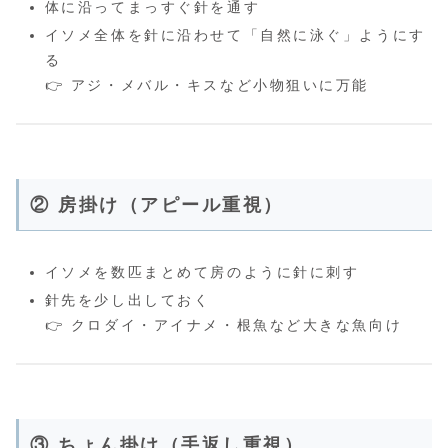
体に沿ってまっすぐ針を通す
イソメ全体を針に沿わせて「自然に泳ぐ」ようにす
る
👉 アジ・メバル・キスなど小物狙いに万能
② 房掛け（アピール重視）
イソメを数匹まとめて房のように針に刺す
針先を少し出しておく
👉 クロダイ・アイナメ・根魚など大きな魚向け
③ ちょん掛け（手返し重視）